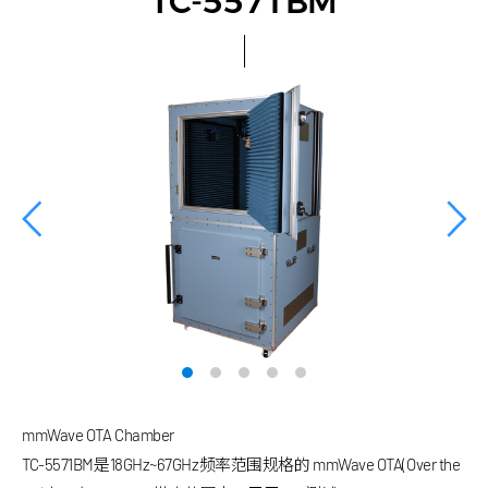
TC-5571BM
mmWave OTA Chamber
TC-5571BM是18GHz~67GHz频率范围规格的 mmWave OTA(Over the